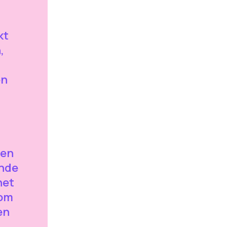
kt
,
en
len
ende
het
 om
en