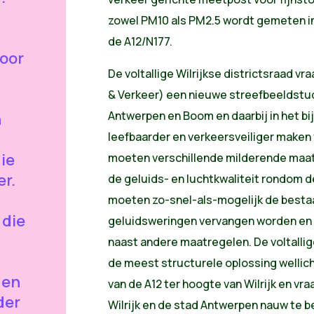
zowel PM10 als PM2.5 wordt gemeten i
de A12/N177.
door
De voltallige Wilrijkse districtsraad 
& Verkeer) een nieuwe streefbeeldstu
Antwerpen en Boom en daarbij in het bi
n
leefbaarder en verkeersveiliger maken 
ie
moeten verschillende milderende maa
er.
de geluids- en luchtkwaliteit rondom d
moeten zo-snel-als-mogelijk de best
 die
geluidsweringen vervangen worden en
naast andere maatregelen. De voltallig
de meest structurele oplossing wellic
den
van de A12 ter hoogte van Wilrijk en vraa
der
Wilrijk en de stad Antwerpen nauw te b