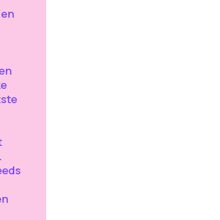
 en
en
ze
tste
t
.
eeds
en