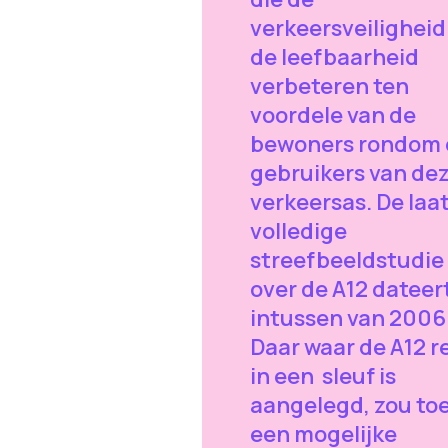
verkeersveiligheid
de leefbaarheid
verbeteren ten
voordele van de
bewoners rondom 
gebruikers van de
verkeersas. De laa
volledige
streefbeeldstudie
over de A12 dateer
intussen van 2006
Daar waar de A12 r
in een sleuf is
aangelegd, zou to
een mogelijke