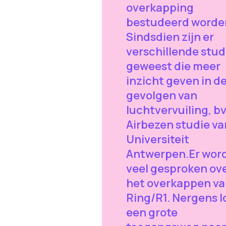
overkapping
bestudeerd worde
Sindsdien zijn er
verschillende stud
geweest die meer
inzicht geven in d
gevolgen van
luchtvervuiling, b
Airbezen studie va
Universiteit
Antwerpen.Er wor
veel gesproken ov
het overkappen va
Ring/R1. Nergens l
een grote