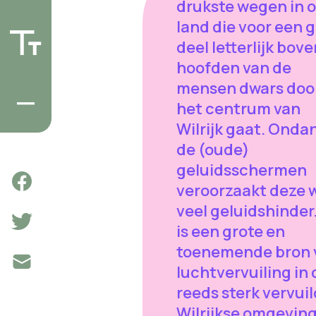
drukste wegen in 
land die voor een 
deel letterlijk bov
hoofden van de
mensen dwars doo
het centrum van
Wilrijk gaat. Onda
de (oude)
geluidsschermen
veroorzaakt deze 
veel geluidshinder
is een grote en
toenemende bron 
luchtvervuiling in 
reeds sterk vervui
Wilrijkse omgeving