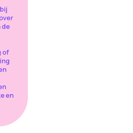
bij
over
 de
 of
ing
een
en
ke en