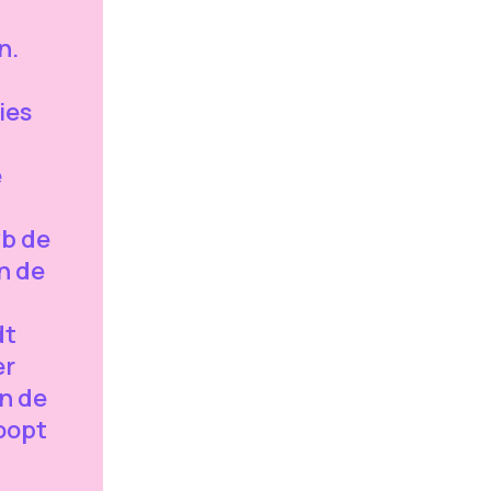
n.
ies
e
vb de
n de
dt
er
n de
oopt