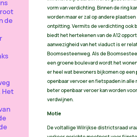
ons
vorm van verdichting. Binnen de ring kan
groot
worden maar er zal op andere plaatsen 
en de
ontpitting. Vermits de verdichting ook 
biedt het hertekenen van de A12 opport
r
aanwezigheid van het viaduct is er rela
Boomsesteenweg. Als de Boomseste
nks
een groene boulevard wordt het wonen
er heel wat bewoners bijkomen op een p
openbaar vervoer en fietspaden in alle 
weg
. Het
beter openbaar veroer kan worden voor
verdwijnen.
van
Motie
de
lde
De voltallige Wilrijkse districtsraad vr
.
verkeer gerichte meetpost voor fijnst