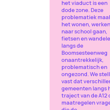
het viaduct is een
dode zone. Deze
problematiek maa
het wonen, werken
naar school gaan,
fietsen en wandel
langs de
Boomsesteenweg
onaantrekkelijk,
problematisch en
ongezond. We stel
vast dat verschill
gemeenten langs 
traject van de A12
maatregelen vrag
die de