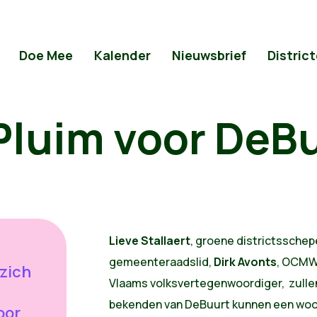
Doe Mee
Kalender
Nieuwsbrief
Distric
Pluim voor DeB
Lieve Stallaert
, groene districtsschep
gemeenteraadslid,
Dirk Avonts
, OCMW
 zich
Vlaams volksvertegenwoordiger, zulle
bekenden van DeBuurt kunnen een woor
oor