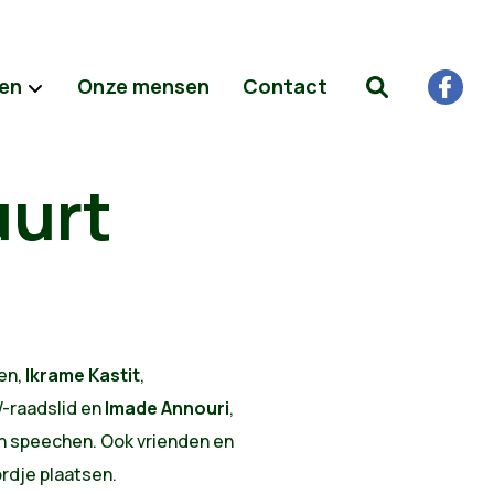
ten
Onze mensen
Contact
uurt
en,
Ikrame Kastit
,
-raadslid en
Imade Annouri
,
n speechen. Ook vrienden en
dje plaatsen.