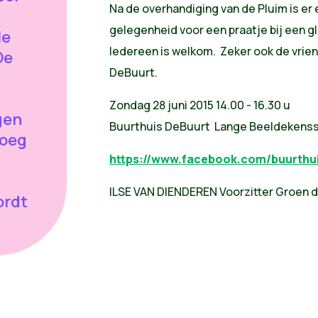
Na de overhandiging van de Pluim is er 
gelegenheid voor een praatje bij een g
le
Iedereen is welkom. Zeker ook de vrie
De
DeBuurt.
Zondag 28 juni 2015 14.00 - 16.30 u
gen
Buurthuis DeBuurt Lange Beeldekenss
loeg
https://www.facebook.com/buurthu
ILSE VAN DIENDEREN Voorzitter Groen d
ordt