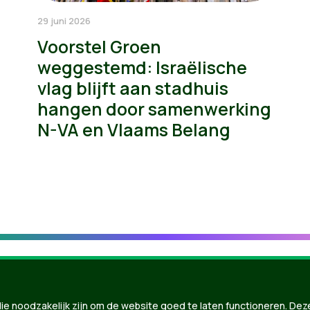
29 juni 2026
Voorstel Groen
weggestemd: Israëlische
vlag blijft aan stadhuis
hangen door samenwerking
N-VA en Vlaams Belang
ie noodzakelijk zijn om de website goed te laten functioneren. Dez