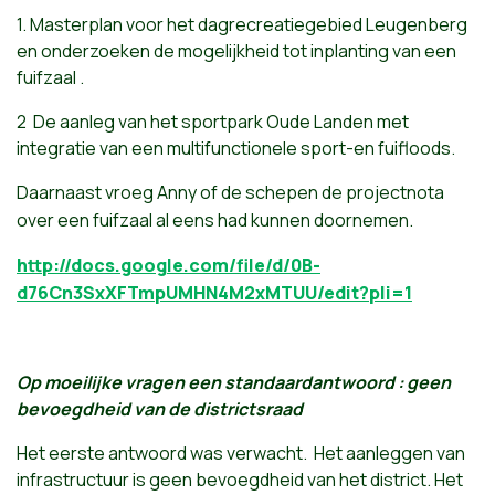
1. Masterplan voor het dagrecreatiegebied Leugenberg
en onderzoeken de mogelijkheid tot inplanting van een
fuifzaal .
2 De aanleg van het sportpark Oude Landen met
integratie van een multifunctionele sport-en fuifloods.
Daarnaast
vroeg
Anny
of de
schepen
de
projectnota
over
een
fuifzaal
al
eens
had
kunnen
doornemen
.
http://docs.google.com/file/d/0B-
d76Cn3SxXFTmpUMHN4M2xMTUU/edit?pli=1
Op moeilijke vragen een standaardantwoord : geen
bevoegdheid van de districtsraad
Het eerste antwoord was verwacht. Het aanleggen van
infrastructuur is geen bevoegdheid van het district.
Het