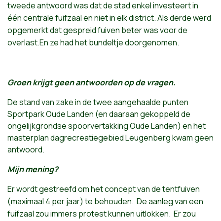
tweede
antwoord
was
dat
de
stad
enkel
investeert
in
één
centrale
fuifzaal
en
niet
in elk district.
Als
derde
werd
opgemerkt
dat
gespreid
fuiven
beter
was
voor
de
overlast
.
En
ze
had
het
bundeltje
doorgenomen
.
Groen krijgt geen antwoorden op de vragen.
De stand van zake in de twee aangehaalde punten
Sportpark Oude Landen (en daaraan gekoppeld de
ongelijkgrondse spoorvertakking Oude Landen) en het
masterplan dagrecreatiegebied Leugenberg kwam geen
antwoord.
Mijn mening?
Er
wordt
gestreefd
om
het
concept van de
tentfuiven
(
maximaal
4 per
jaar
)
te
behouden
. De
aanleg
van
een
fuifzaal
zou
immers
protest
kunnen
uitlokken
.
Er
zou