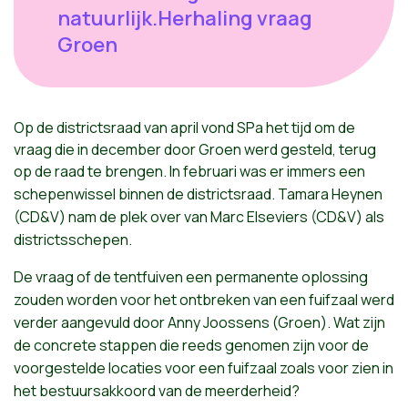
natuurlijk.Herhaling vraag
Groen
Op de districtsraad van april vond SPa het tijd om de
vraag die in december door Groen werd gesteld, terug
op de raad te brengen.
In
februari
was
er
immers
een
schepenwissel
binnen
de
districtsraad
. Tamara
Heynen
(CD&V)
nam
de
plek
over van Marc
Elseviers
(CD&V)
als
districtsschepen
.
De
vraag
of de
tentfuiven
een
permanente
oplossing
zouden
worden
voor
het
ontbreken
van
een
fuifzaal
werd
verder
aangevuld
door
Anny
Joossens
(
Groen
).
Wat
zijn
de concrete
stappen
die reeds
genomen
zijn
voor
de
voorgestelde
locaties
voor
een
fuifzaal
zoals
voor
zien
in
het
bestuursakkoord
van de
meerderheid
?