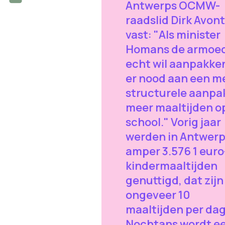
Antwerps OCMW-
raadslid Dirk Avon
vast: "Als minister
Homans de armoe
echt wil aanpakken
er nood aan een m
structurele aanpa
meer maaltijden o
school." Vorig jaar
werden in Antwer
amper 3.576 1 euro
kindermaaltijden
genuttigd, dat zijn
ongeveer 10
maaltijden per dag
Nochtans wordt e