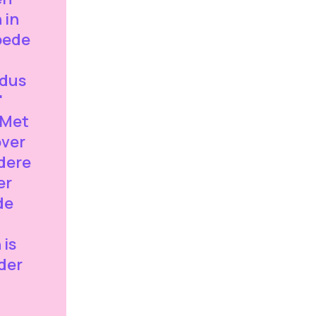
 in
oede
 dus
"
"Met
over
dere
er
de
is
der