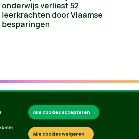
onderwijs verliest 52
leerkrachten door Vlaamse
besparingen
Alle cookies accepteren
Groen.be
e
e beter
Alle cookies weigeren