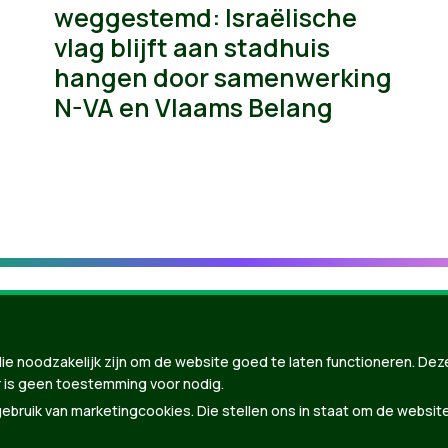
weggestemd: Israëlische
vlag blijft aan stadhuis
hangen door samenwerking
N-VA en Vlaams Belang
ie noodzakelijk zijn om de website goed te laten functioneren. Dez
 is geen toestemming voor nodig.
bruik van marketingcookies. Die stellen ons in staat om de websit