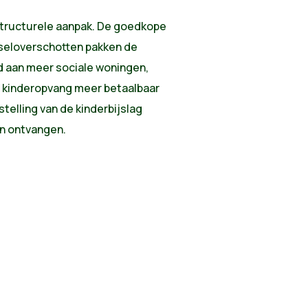
tructurele
aanpak
. De
goedkope
seloverschotten
pakken
de
d
aan
meer
sociale
woningen
,
e
kinderopvang
meer
betaalbaar
jstelling
van de
kinderbijslag
n
ontvangen
.