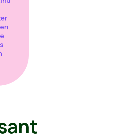
kind
ter
len
ze
js
n
sant