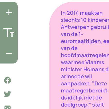
In 2014 maakten
slechts 10 kinderen
Antwerpen gebrui
van de 1-
euromaaltijden, e
van de
hoofdmaatregele
waarmee Vlaams
minister Homans 
armoede wil
aanpakken. "Deze
maatregel bereikt
duidelijk niet de
doelgroep," stelt