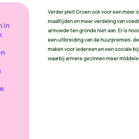
Verder
pleit
Groen
ook
voor
een
meer
s
maaltijden
en
meer
verdeling
van
voed
 in
armoede
ten
gronde
niet
aan
.
Er
is
noo
k
een
uitbreiding
van de
huurpremies
, d
maken
voor
iedereen
en
een
sociale
bi
en
waarbij
armere
gezinnen
meer
middele
n
de