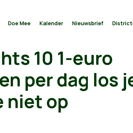
Doe Mee
Kalender
Nieuwsbrief
Distric
hts 10 1-euro
en per dag los j
 niet op