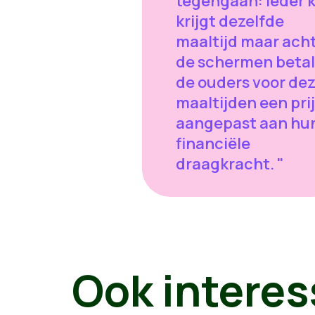
tegengaan: ieder 
krijgt dezelfde
maaltijd maar ach
de schermen beta
de ouders voor de
maaltijden een pri
aangepast aan hu
financiële
draagkracht. "
Ook interes