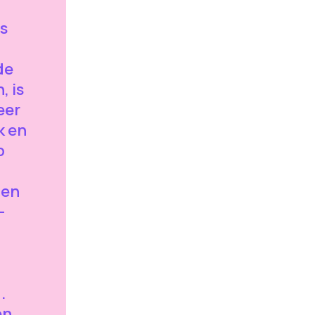
ts
de
, is
eer
k en
p
pen
-
.
en