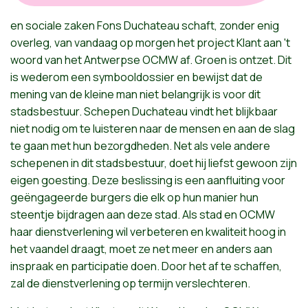
en
sociale
zaken
Fons
Duchateau
schaft
,
zonder
enig
overleg
, van
vandaag
op
morgen
het
project
Klant
aan
't
woord
van
het
Antwerpse
OCMW
af
.
Groen
is
ontzet
.
Dit
is
wederom
een
symbooldossier
en
bewijst
dat
de
mening
van de
kleine
man
niet
belangrijk
is
voor
dit
stadsbestuur
.
Schepen
Duchateau
vindt
het
blijkbaar
niet
nodig
om
te
luisteren
naar
de
mensen
en
aan
de slag
te
gaan
met
hun
bezorgdheden
. Net
als
vele
andere
schepenen
in
dit
stadsbestuur
,
doet
hij
liefst
gewoon
zijn
eigen
goesting
.
Deze
beslissing
is
een
aanfluiting
voor
geëngageerde
burgers die elk op
hun
manier
hun
steentje
bijdragen
aan
deze
stad
.
Als
stad
en
OCMW
haar
dienstverlening
wil
verbeteren
en
kwaliteit
hoog
in
het
vaandel
draagt
,
moet
ze
net
meer
en
anders
aan
inspraak
en
participatie
doen
. Door
het
af
te
schaffen
,
zal
de
dienstverlening
op
termijn
verslechteren
.