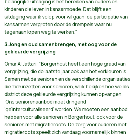
belangrijke
uitdaging
is
het
bereiken
van
ouders
en
kinderen
die
leven
in
kansarmoede
.
Dat
blijft
een
uitdaging
waar
ik
volop
voor
wil
gaan
: de
participatie
van
kansarmen
vergroten
door de
drempels
waar
nu
tegenaan
lopen
weg
te
werken."
3.Jong en oud samenbrengen, met oog voor de
gekleurde vergrijzing
Omar Al
Jattari
:
"Borgerhout
heeft
een
hoge
graad
van
vergrijzing
, die de
laatste
jaar
ook
aan
het
verkleuren
is.
Samen
met de
senioren
en de
verschillende
organisaties
die
zich
inzetten
voor
senioren
,
wil
ik
bekijken
hoe we
als
district
deze
gekleurde
vergrijzing
kunnen
opvangen
.
Ons
seniorenaanbod
moet
dringend
'geïnterculturaliseerd'
worden
. We
moeten
een
aanbod
hebben
voor
alle
senioren
in
Borgerhout
,
ook
voor
de
senioren
met
migratieroots
. De
zorg
voor
ouderen
met
migratieroots
speelt
zich
vandaag
voornamelijk
binnen