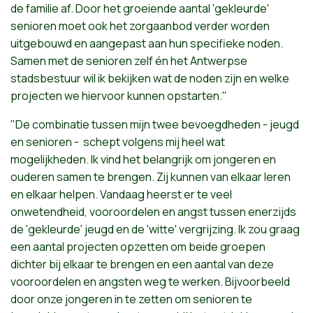
de
familie
af
. Door
het
groeiende
aantal
'gekleurde'
senioren
moet
ook
het
zorgaanbod
verder
worden
uitgebouwd
en
aangepast
aan
hun
specifieke
noden
.
Samen
met de
senioren
zelf
én
het
Antwerpse
stadsbestuur
wil
ik
bekijken
wat
de
noden
zijn
en
welke
projecten
we
hiervoor
kunnen
opstarten."
"De
combinatie
tussen
mijn
twee
bevoegdheden
-
jeugd
en
senioren
-
schept
volgens
mij
heel
wat
mogelijkheden
.
Ik
vind
het
belangrijk
om
jongeren
en
ouderen
samen
te
brengen
.
Zij
kunnen
van
elkaar
leren
en
elkaar
helpen
.
Vandaag
heerst
er
te
veel
onwetendheid
,
vooroordelen
en angst
tussen
enerzijds
de
'gekleurde'
jeugd
en de
'witte'
vergrijzing
.
Ik
zou
graag
een
aantal
projecten
opzetten
om
beide
groepen
dichter
bij
elkaar
te
brengen
en
een
aantal
van
deze
vooroordelen
en
angsten
weg
te
werken
.
Bijvoorbeeld
door
onze
jongeren
in
te
zetten
om
senioren
te