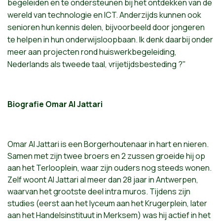
begeleiden
en
te
ondersteunen
bij
het
ontdekken
van de
wereld
van
technologie
en ICT.
Anderzijds
kunnen
ook
senioren
hun
kennis
delen
,
bijvoorbeeld
door
jongeren
te
helpen
in
hun
onderwijsloopbaan
.
Ik
denk
daarbij
onder
meer
aan
projecten
rond
huiswerkbegeleiding
,
Nederlands
als
tweede
taal
,
vrijetijdsbesteding
?"
Biografie Omar Al
Jattari
Omar Al Jattari is een Borgerhoutenaar in hart en nieren.
Samen met zijn twee broers en 2 zussen groeide hij op
aan het Terlooplein, waar zijn ouders nog steeds wonen.
Zelf woont Al Jattari al meer dan 28 jaar in Antwerpen,
waarvan het grootste deel intra muros. Tijdens zijn
studies (eerst aan het lyceum aan het Krugerplein, later
aan het Handelsinstituut in Merksem) was hij actief in het