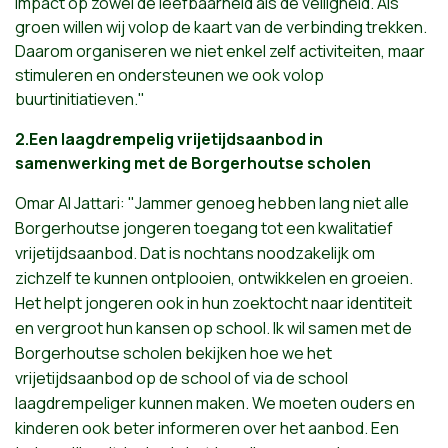
impact op zowel de leefbaarheid als de veiligheid. Als
groen willen wij volop de kaart van de verbinding trekken.
Daarom organiseren we niet enkel zelf activiteiten, maar
stimuleren en ondersteunen we ook volop
buurtinitiatieven."
2.Een laagdrempelig vrijetijdsaanbod in
samenwerking met de Borgerhoutse scholen
Omar Al Jattari:
"Jammer
genoeg
hebben
lang
niet
alle
Borgerhoutse
jongeren
toegang
tot
een
kwalitatief
vrijetijdsaanbod
.
Dat
is
nochtans
noodzakelijk
om
zichzelf
te
kunnen
ontplooien
,
ontwikkelen
en
groeien
.
Het
helpt
jongeren
ook
in
hun
zoektocht
naar
identiteit
en
vergroot
hun
kansen
op school.
Ik
wil
samen
met de
Borgerhoutse
schoIen
bekijken
hoe we
het
vrijetijdsaanbod
op de school of via de school
laagdrempeliger
kunnen
maken
. We
moeten
ouders
en
kinderen
ook
beter
informeren
over
het
aanbod
.
Een