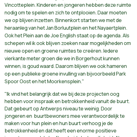
Vincotteplein
.
Kinderen
en
jongeren
hebben
deze
ruimte
nodig
om
te
spelen
en
zich
te
ontplooien
.
Daar
moeten
we op
blijven
inzetten
.
Binnenkort
starten
we met de
heraanleg
van
het
Jan
Borluutplein
en
het
Nayaertplein
.
Ook
het
Plein
aan
de Joe English
staat
op de agenda.
Als
schepen
wil
ik
ook
blijven
zoeken
naar
mogelijkheden
om
nieuwe
open en
groene
ruimtes
te
creëren
.
Iedere
vierkante
meter
groen
die we in
Borgerhout
kunnen
winnen
, is
goud
waard
.
Daarom
blijven
we
ook
hameren
op
een
publieke
groene
invulling
van
bijvoorbeeld
Park
Spoor
Oost
en
het
Moorkensplein."
"Ik vind het belangrijk dat we bij deze projecten oog
hebben voor inspraak en betrokkenheid vanuit de buurt.
Dat gebeurt op Antwerps niveau te weinig. Door
jongeren en buurtbewoners mee verantwoordelijk te
maken voor hun plein en hun buurt verhoog je de
betrokkenheid en dat heeft een enorme positieve