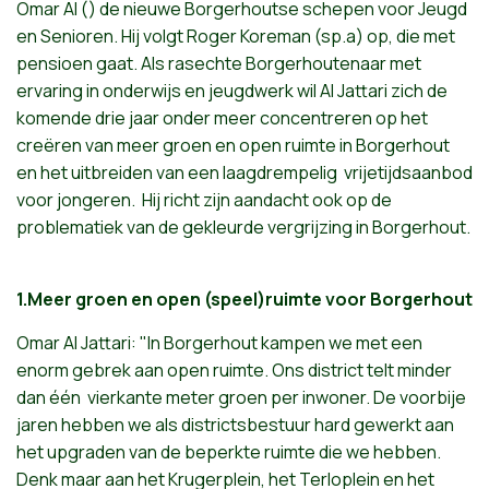
Omar Al
(
)
de
nieuwe
Borgerhoutse
schepen
voor
Jeugd
en
Senioren
.
Hij
volgt
Roger
Koreman
(sp.a) op, die met
pensioen gaat
.
Als
rasechte
Borgerhoutenaar
met
ervaring
in
onderwijs
en
jeugdwerk
wil
Al
Jattari
zich
de
komende
drie
jaar
onder
meer
concentreren
op
het
creëren
van
meer
groen
en open
ruimte
in
Borgerhout
en
het
uitbreiden
van
een
laagdrempelig
vrijetijdsaanbod
voor
jongeren
.
Hij
richt
zijn
aandacht
ook
op de
problematiek
van de
gekleurde
vergrijzing
in
Borgerhout
.
1.Meer groen en open (speel)ruimte voor Borgerhout
Omar Al Jattari:
"In
Borgerhout
kampen
we met
een
enorm
gebrek
aan
open
ruimte
.
Ons
district
telt
minder
dan
één
vierkante
meter
groen
per
inwoner
. De
voorbije
jaren
hebben
we
als
districtsbestuur
hard
gewerkt
aan
het
upgraden
van de
beperkte
ruimte
die we
hebben
.
Denk
maar
aan
het
Krugerplein
,
het
Terloplein
en
het