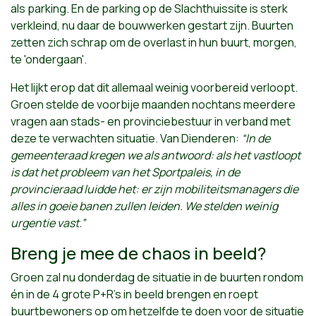
als parking. En de parking op de Slachthuissite is sterk
verkleind, nu daar de bouwwerken gestart zijn. Buurten
zetten zich schrap om de overlast in hun buurt, morgen,
te 'ondergaan'.
Het lijkt erop dat dit allemaal weinig voorbereid verloopt.
Groen stelde de voorbije maanden nochtans meerdere
vragen aan stads- en provinciebestuur in verband met
deze te verwachten situatie. Van Dienderen:
“In de
gemeenteraad kregen we als antwoord: als het vastloopt
is dat het probleem van het Sportpaleis, in de
provincieraad luidde het: er zijn mobiliteitsmanagers die
alles in goeie banen zullen leiden. We stelden weinig
urgentie vast.”
Breng je mee de chaos in beeld?
Groen zal nu donderdag de situatie in de buurten rondom
én in de 4 grote P+R's in beeld brengen en roept
buurtbewoners op om hetzelfde te doen voor de situatie