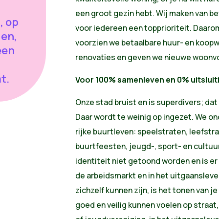
een groot gezin hebt. Wij maken van be
, op
voor iedereen een topprioriteit. Daar
gen,
voorzien we betaalbare huur- en koop
een
renovaties en geven we nieuwe woonvo
l
t.
Voor 100% samenleven en 0% uitsluit
Onze stad bruist en is superdivers; dat 
Daar wordt te weinig op ingezet. We 
rijke buurtleven: speelstraten, leefstr
buurtfeesten, jeugd-, sport- en cultu
identiteit niet getoond worden en is er
de arbeidsmarkt en in het uitgaanslev
zichzelf kunnen zijn, is het tonen van je
goed en veilig kunnen voelen op straat,