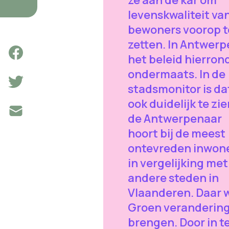
ze aan de kar om
levenskwaliteit va
bewoners voorop t
zetten. In Antwerp
het beleid hierron
ondermaats. In de
stadsmonitor is da
ook duidelijk te zie
de Antwerpenaar
hoort bij de meest
ontevreden inwon
in vergelijking met
andere steden in
Vlaanderen. Daar w
Groen verandering
brengen. Door in t