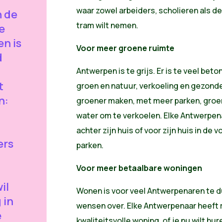
waar zowel arbeiders, scholieren als d
n de
tram wilt nemen.
e
en is
Voor meer groene ruimte
d
Antwerpen is te grijs. Er is te veel be
t
groen en natuur, verkoeling en gezonde
n:
groener maken, met meer parken, gro
water om te verkoelen. Elke Antwerpena
achter zijn huis of voor zijn huis in de
ers
parken.
Voor meer betaalbare woningen
il
Wonen is voor veel Antwerpenaren te du
 in
wensen over. Elke Antwerpenaar heeft 
e
kwaliteitsvolle woning, of je nu wilt hu