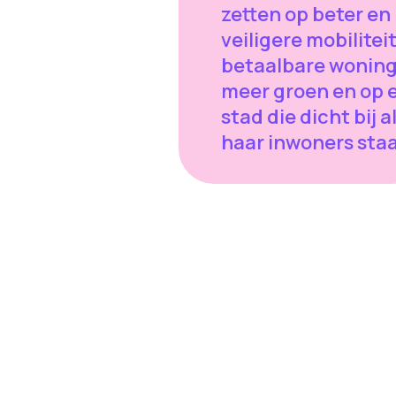
zetten op beter en
veiligere mobiliteit
betaalbare wonin
meer groen en op 
stad die dicht bij a
haar inwoners staa